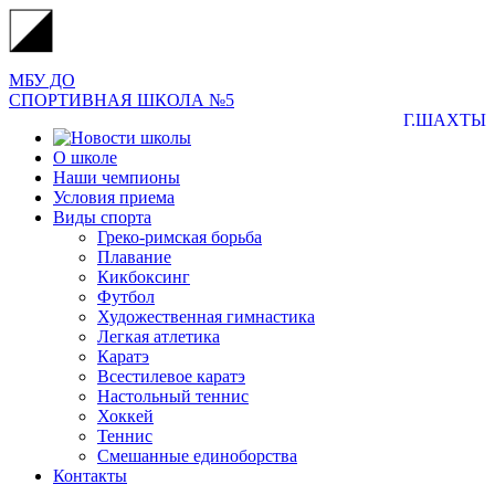
МБУ ДО
СПОРТИВНАЯ ШКОЛА №5
Г.ШАХТЫ
О школе
Наши чемпионы
Условия приема
Виды спорта
Греко-римская борьба
Плавание
Кикбоксинг
Футбол
Художественная гимнастика
Легкая атлетика
Каратэ
Всестилевое каратэ
Настольный теннис
Хоккей
Теннис
Смешанные единоборства
Контакты