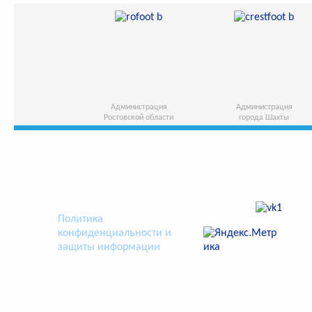
Администрация
Администрация
Ростовской области
города Шахты
МБУ "Спортивная школа №5"
Адрес: Ростовская область,
г.Шахты, ул.Садовая, 12.
Тел.: (8636) 22-68-68
E-mail: dussh5-61@yandex.ru
Политика
конфиденциальности и
защиты информации