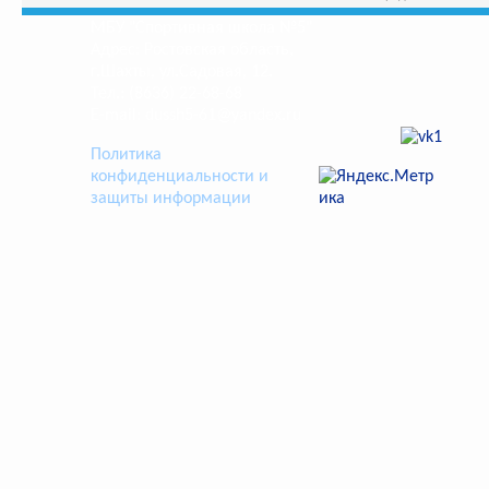
МБУ "Спортивная школа №5"
Адрес: Ростовская область,
г.Шахты, ул.Садовая, 12.
Тел.: (8636) 22-68-68
E-mail: dussh5-61@yandex.ru
Политика
конфиденциальности и
защиты информации