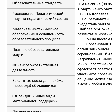
Образовательные стандарты
50м на спине (38.86
• Мартыненко Матв
Руководство. Педагогический
ЗТР Ю.Б.Кобелева.
(научно-педагогический) состав
По результатам м
пьедестала заняла
Материально-техническое
, набрав 924 очка
обеспечение и оснащенность
результат у Изоти
образовательного процесса
Е.В. , он на шестом
Соревнования 
организационном
Платные образовательные
соревнований бы
услуги
награждения наше
юных спортсмено
Финансово-хозяйственная
сфотографировать
деятельность
участников соревн
общение может ст
Вакантные места для приёма
высот и побед в спо
(перевода) обучающихся
Стипендии и иные виды
материальной поддержки