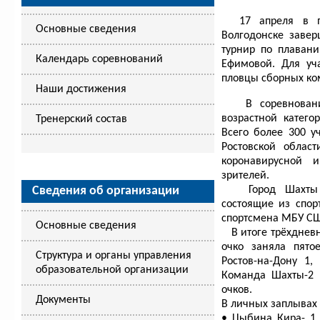
17 апреля в пл
Основные сведения
Волгодонске заве
турнир по плаван
Календарь соревнований
Ефимовой. Для уч
пловцы сборных ко
Наши достижения
В соревнования
возрастной катего
Тренерский состав
Всего более 300 у
Ростовской облас
коронавирусной 
зрителей.
Сведения об организации
Город Шахты пр
состоящие из спо
спортсмена МБУ СШ 
Основные сведения
В итоге трёхдневн
очко заняла пято
Структура и органы управления
Ростов-на-Дону 1,
образовательной организации
Команда Шахты-2 
очков.
Документы
В личных заплывах
• Цыбина Кира- 1 