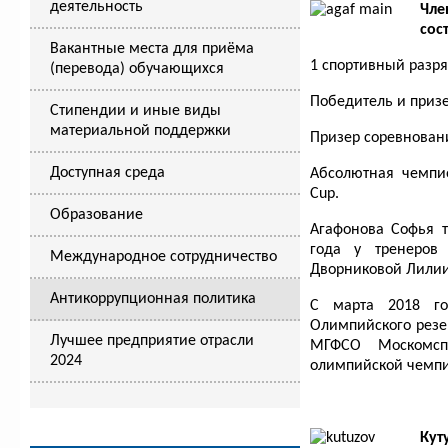
деятельность
Чле
сос
Вакантные места для приёма
1 спортивный разря
(перевода) обучающихся
Победитель и приз
Стипендии и иные виды
материальной поддержки
Призер соревнован
Доступная среда
Абсолютная чемпи
Cup.
Образование
Агафонова Софья 
года у тренеров
Международное сотрудничество
Дворниковой Лилии
Антикоррупционная политика
С марта 2018 го
Олимпийского резе
Лучшее предприятие отрасли
МГФСО Москомспо
2024
олимпийской чемпи
Кут