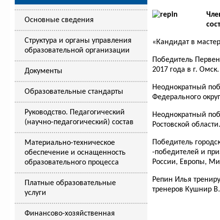
Чле
Основные сведения
сос
Структура и органы управления
«Кандидат в мастер
образовательной организации
Победитель Первенс
2017 года в г. Омск.
Документы
Неоднократный поб
Образовательные стандарты
Федерального округ
Руководство. Педагогический
Неоднократный поб
(научно-педагогический) состав
Ростовской области
Победитель городск
Материально-техническое
-победителей и при
обеспечение и оснащенность
России, Европы, Ми
образовательного процесса
Репин Илья трениру
Платные образовательные
тренеров Кушнир В.А
услуги
Финансово-хозяйственная