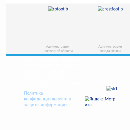
Администрация
Администрация
Ростовской области
города Шахты
МБУ "Спортивная школа №5"
Адрес: Ростовская область,
г.Шахты, ул.Садовая, 12.
Тел.: (8636) 22-68-68
E-mail: dussh5-61@yandex.ru
Политика
конфиденциальности и
защиты информации