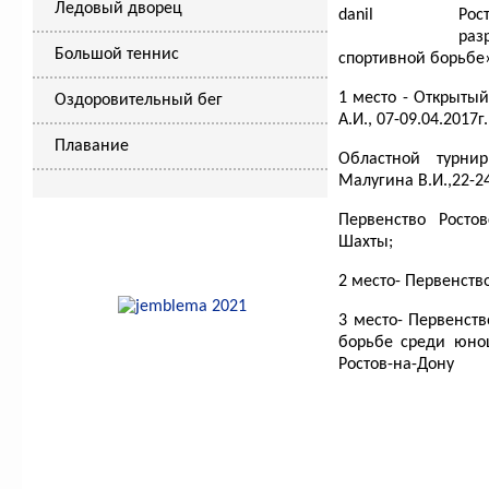
Ледовый дворец
Рос
раз
Большой теннис
спортивной борьбе
1 место - Открыты
Оздоровительный бег
А.И., 07-09.04.2017г
Плавание
Областной турни
Малугина В.И.,22-24
Первенство Ростов
Шахты;
2 место- Первенств
3 место- Первенств
борьбе среди юнош
Ростов-на-Дону