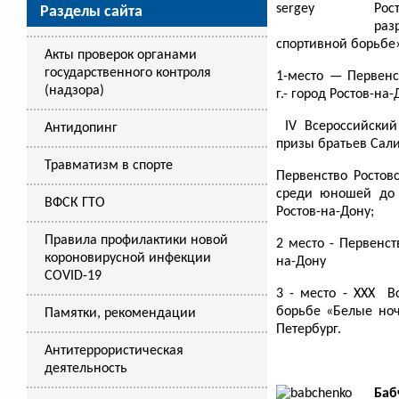
Рос
Разделы сайта
раз
спортивной борьбе
Акты проверок органами
государственного контроля
1-место — Первенст
(надзора)
г.- город Ростов-на-
IV Всероссийский
Антидопинг
призы братьев Сали
Травматизм в спорте
Первенство Ростов
среди юношей до 2
ВФСК ГТО
Ростов-на-Дону;
Правила профилактики новой
2 место - Первенст
короновирусной инфекции
на-Дону
COVID-19
3 - место - ХХХ В
борьбе «Белые ночи
Памятки, рекомендации
Петербург.
Антитеррористическая
деятельность
Баб