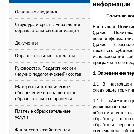
информации
Основные сведения
Политика ко
Структура и органы управления
Настоящая Полити
образовательной организации
(далее – Политик
всей информации,
Документы
(далее – ) распо
также его субдоме
Образовательные стандарты
использования сайт
программ и его про
Руководство. Педагогический
1. Определение те
(научно-педагогический) состав
1.1 В настоящей 
Материально-техническое
следующие термин
обеспечение и оснащенность
образовательного процесса
1.1.1. «Админис
уполномоченные
Платные образовательные
«Спортивная школа
услуги
обработку персо
обработки персон
Финансово-хозяйственная
подлежащих обраб