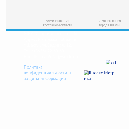
Администрация
Администрация
Ростовской области
города Шахты
МБУ "Спортивная школа №5"
Адрес: Ростовская область,
г.Шахты, ул.Садовая, 12.
Тел.: (8636) 22-68-68
E-mail: dussh5-61@yandex.ru
Политика
конфиденциальности и
защиты информации