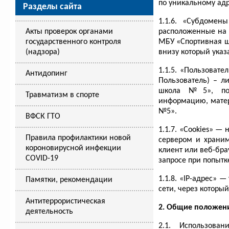
по уникальному адре
Разделы сайта
1.1.6. «Субдомен
Акты проверок органами
расположенные на 
государственного контроля
МБУ «Спортивная ш
(надзора)
внизу который ука
1.1.5. «Пользоват
Антидопинг
Пользователь) – л
школа №5», пос
Травматизм в спорте
информацию, матер
№5».
ВФСК ГТО
1.1.7. «Cookies» —
Правила профилактики новой
сервером и храним
короновирусной инфекции
клиент или веб-бра
COVID-19
запросе при попытк
1.1.8. «IP-адрес» 
Памятки, рекомендации
сети, через который
Антитеррористическая
2. Общие положен
деятельность
2.1. Использов